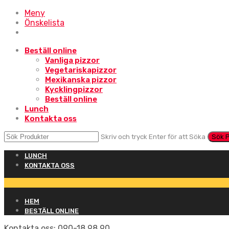
Meny
Önskelista
Beställ online
Vanliga pizzor
Vegetariskapizzor
Mexikanska pizzor
Kycklingpizzor
Beställ online
Lunch
Kontakta oss
Skriv och tryck Enter för att Söka
LUNCH
KONTAKTA OSS
HEM
BESTÄLL ONLINE
Kontakta oss:
090-18 98 90