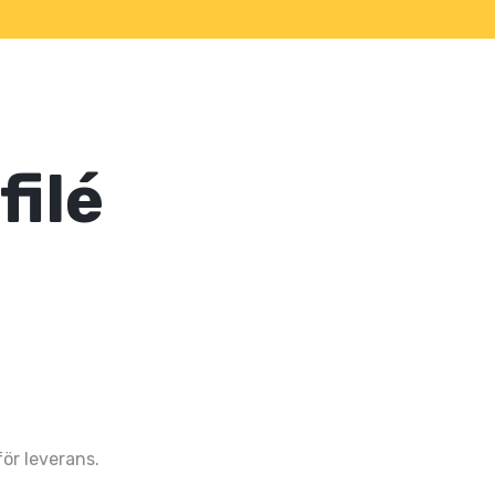
filé
n
för leverans.