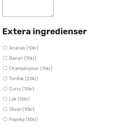
Extera ingredienser
Ananas (
10
kr
)
Banan (
10
kr
)
Champinjoner (
10
kr
)
Tonfisk (
20
kr
)
Curry (
10
kr
)
Lök (
10
kr
)
Oliver (
10
kr
)
Paprika (
10
kr
)