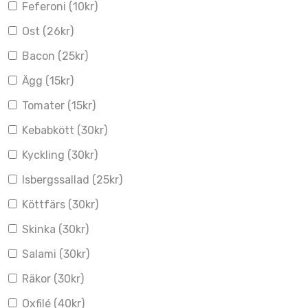
Feferoni (
10
kr
)
Ost (
26
kr
)
Bacon (
25
kr
)
Ägg (
15
kr
)
Tomater (
15
kr
)
Kebabkött (
30
kr
)
Kyckling (
30
kr
)
Isbergssallad (
25
kr
)
Köttfärs (
30
kr
)
Skinka (
30
kr
)
Salami (
30
kr
)
Räkor (
30
kr
)
Oxfilé (
40
kr
)