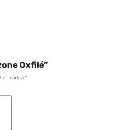
zone Oxfilé”
lt är märkta
*