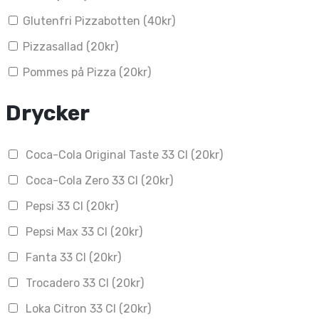
Glutenfri Pizzabotten (
40
kr
)
Pizzasallad (
20
kr
)
Pommes på Pizza (
20
kr
)
Drycker
Coca-Cola Original Taste 33 Cl (
20
kr
)
Coca-Cola Zero 33 Cl (
20
kr
)
Pepsi 33 Cl (
20
kr
)
Pepsi Max 33 Cl (
20
kr
)
Fanta 33 Cl (
20
kr
)
Trocadero 33 Cl (
20
kr
)
Loka Citron 33 Cl (
20
kr
)