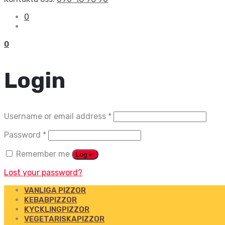
0
0
Login
Username or email address
*
Password
*
Remember me
Log in
Lost your password?
VANLIGA PIZZOR
KEBABPIZZOR
KYCKLINGPIZZOR
VEGETARISKAPIZZOR