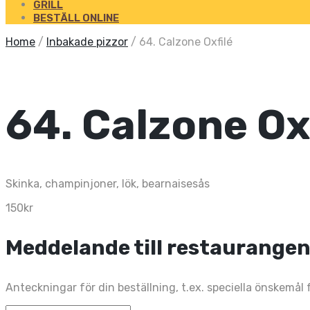
GRILL
BESTÄLL ONLINE
Home
/
Inbakade pizzor
/
64. Calzone Oxfilé
64. Calzone Ox
Skinka, champinjoner, lök, bearnaisesås
150
kr
Meddelande till restaurange
Anteckningar för din beställning, t.ex. speciella önskemål 