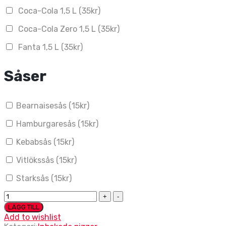
Coca-Cola 1,5 L (
35
kr
)
Coca-Cola Zero 1,5 L (
35
kr
)
Fanta 1,5 L (
35
kr
)
Såser
Bearnaisesås (
15
kr
)
Hamburgaresås (
15
kr
)
Kebabsås (
15
kr
)
Vitlökssås (
15
kr
)
Starksås (
15
kr
)
64.
Calzone
LÄGG TILL
Oxfilé
Add to wishlist
kvantitet