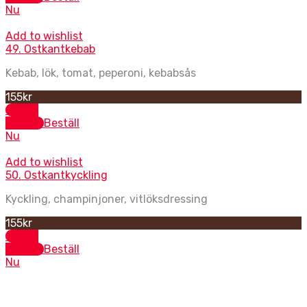
Nu
Add to wishlist
49. Ostkantkebab
Kebab, lök, tomat, peperoni, kebabsås
155
kr
Select
options
Beställ
Nu
Add to wishlist
50. Ostkantkyckling
Kyckling, champinjoner, vitlöksdressing
155
kr
Select
options
Beställ
Nu