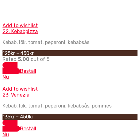
Add to wishlist
22. Kebabpizza
Kebab, lök, tomat, peperoni, kebabsås
125
kr
–
450
kr
Rated
5.00
out of 5
Select
options
Beställ
Nu
Add to wishlist
23. Venezia
Kebab, lok, tomat, peperoni, kebabsås, pommes
135
kr
–
450
kr
Select
options
Beställ
Nu