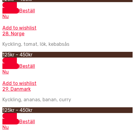
Select
options
Beställ
Nu
Add to wishlist
28. Norge
Kyckling, tomat, lök, kebabsås
125
kr
–
450
kr
Select
options
Beställ
Nu
Add to wishlist
29. Danmark
Kyckling, ananas, banan, curry
125
kr
–
450
kr
Select
options
Beställ
Nu