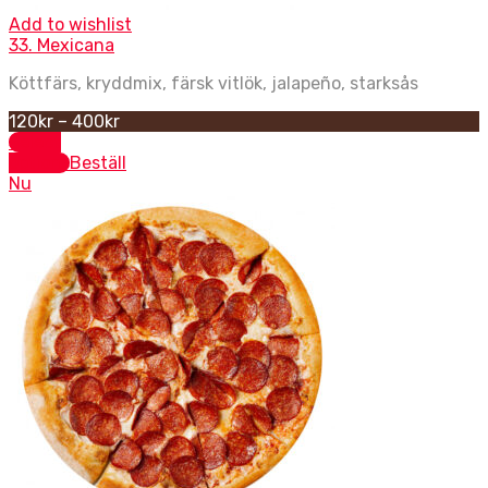
Add to wishlist
33. Mexicana
Köttfärs, kryddmix, färsk vitlök, jalapeño, starksås
120
kr
–
400
kr
Select
options
Beställ
Nu