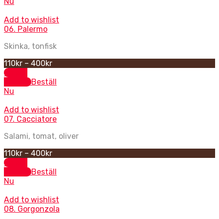
Nu
Add to wishlist
06. Palermo
Skinka, tonfisk
110
kr
–
400
kr
Select
options
Beställ
Nu
Add to wishlist
07. Cacciatore
Salami, tomat, oliver
110
kr
–
400
kr
Select
options
Beställ
Nu
Add to wishlist
08. Gorgonzola