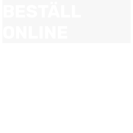
BESTÄLL
ONLINE
Vanliga pizzor
Tomatsås och ost ingår i
samtliga pizzor