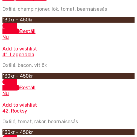
Oxfilé, champinjoner, lök, tomat, bearnaisesås
130
kr
–
450
kr
Select
options
Beställ
Nu
Add to wishlist
41. Lagondola
Oxfilé, bacon, vitlök
130
kr
–
450
kr
Select
options
Beställ
Nu
Add to wishlist
42. Rocksy
Oxfilé, tomat, räkor, bearnaisesås
130
kr
–
450
kr