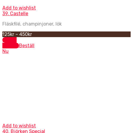
Add to wishlist
39. Castelle
Fläskfilé, champinjoner, lök
125
kr
–
450
kr
Select
options
Beställ
Nu
Oxfilépizzor
Add to wishlist
40. Björken Special