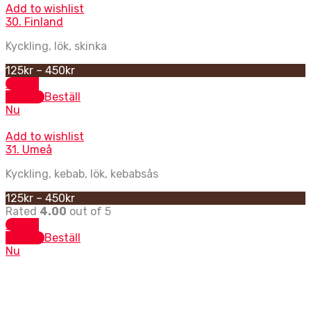
Add to wishlist
30. Finland
Kyckling, lök, skinka
125
kr
–
450
kr
Select
options
Beställ
Nu
Add to wishlist
31. Umeå
Kyckling, kebab, lök, kebabsås
125
kr
–
450
kr
Rated
4.00
out of 5
Select
options
Beställ
Nu