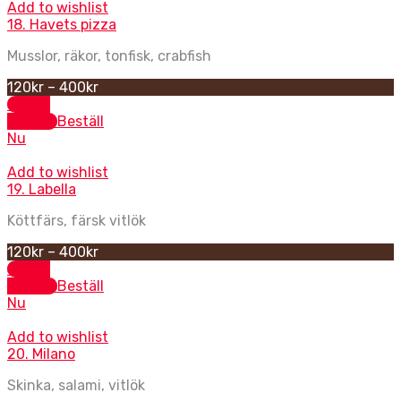
Add to wishlist
18. Havets pizza
Musslor, räkor, tonfisk, crabfish
120
kr
–
400
kr
Select
options
Beställ
Nu
Add to wishlist
19. Labella
Köttfärs, färsk vitlök
120
kr
–
400
kr
Select
options
Beställ
Nu
Add to wishlist
20. Milano
Skinka, salami, vitlök