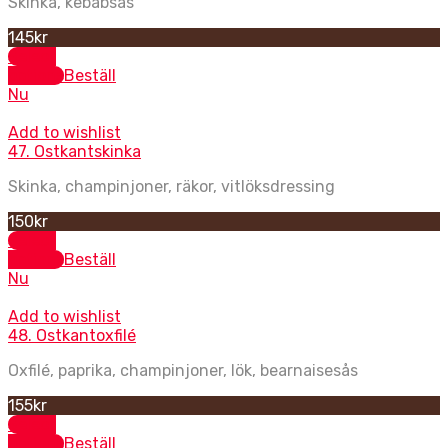
Skinka, kebabsås
145
kr
Select
options
Beställ
Nu
Add to wishlist
47. Ostkantskinka
Skinka, champinjoner, räkor, vitlöksdressing
150
kr
Select
options
Beställ
Nu
Add to wishlist
48. Ostkantoxfilé
Oxfilé, paprika, champinjoner, lök, bearnaisesås
155
kr
Select
options
Beställ