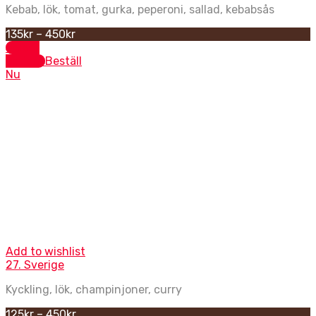
Kebab, lök, tomat, gurka, peperoni, sallad, kebabsås
135
kr
–
450
kr
Select
options
Beställ
Nu
Kycklingpizzor
Add to wishlist
27. Sverige
Kyckling, lök, champinjoner, curry
125
kr
–
450
kr