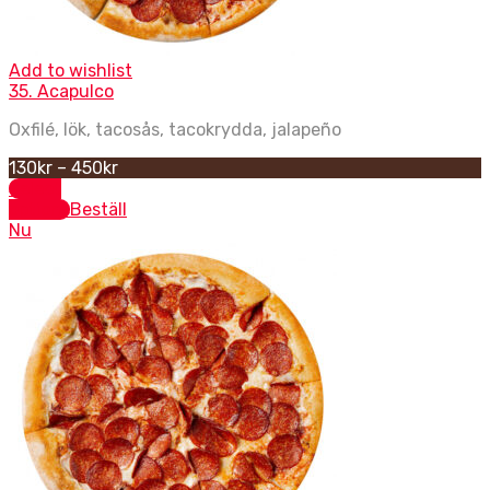
Add to wishlist
35. Acapulco
Oxfilé, lök, tacosås, tacokrydda, jalapeño
130
kr
–
450
kr
Select
options
Beställ
Nu