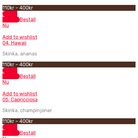
110
kr
–
400
kr
Select
options
Beställ
Nu
Add to wishlist
04. Hawaii
Skinka, ananas
110
kr
–
400
kr
Select
options
Beställ
Nu
Add to wishlist
05. Capricciosa
Skinka, champinjoner
110
kr
–
400
kr
Select
options
Beställ