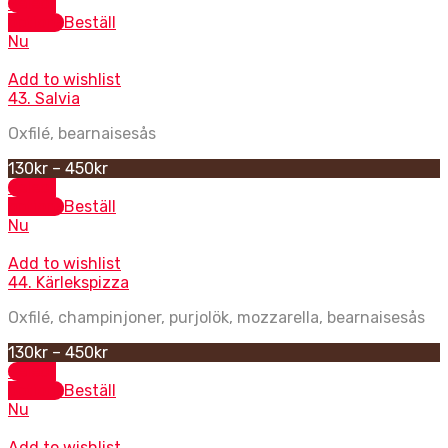
Select
options
Beställ
Nu
Add to wishlist
43. Salvia
Oxfilé, bearnaisesås
130
kr
–
450
kr
Select
options
Beställ
Nu
Add to wishlist
44. Kärlekspizza
Oxfilé, champinjoner, purjolök, mozzarella, bearnaisesås
130
kr
–
450
kr
Select
options
Beställ
Nu
Add to wishlist