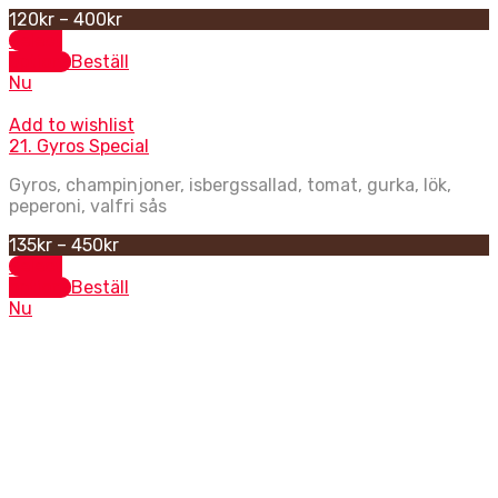
120
kr
–
400
kr
Select
options
Beställ
Nu
Add to wishlist
21. Gyros Special
Gyros, champinjoner, isbergssallad, tomat, gurka, lök,
peperoni, valfri sås
135
kr
–
450
kr
Select
options
Beställ
Nu
Kebabpizzor