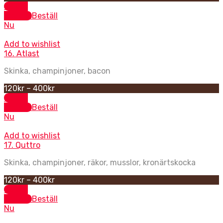
Select
options
Beställ
Nu
Add to wishlist
16. Atlast
Skinka, champinjoner, bacon
120
kr
–
400
kr
Select
options
Beställ
Nu
Add to wishlist
17. Quttro
Skinka, champinjoner, räkor, musslor, kronärtskocka
120
kr
–
400
kr
Select
options
Beställ
Nu