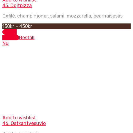
45. Dejtpizza
Oxfilé, champinjoner, salami, mozzarella, bearnaisesås
130
kr
–
450
kr
Select
options
Beställ
Nu
Ostkantpizzor
Add to wishlist
46. Ostkantvesuvio