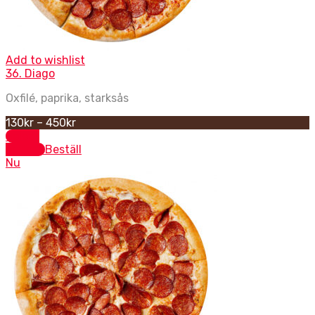
Add to wishlist
36. Diago
Oxfilé, paprika, starksås
130
kr
–
450
kr
Select
options
Beställ
Nu