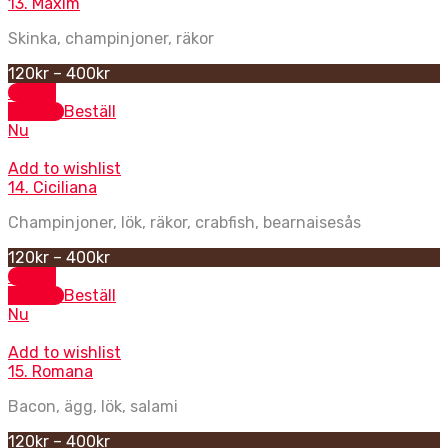
13. Maxim
Skinka, champinjoner, räkor
120
kr
–
400
kr
Select
options
Beställ
Nu
Add to wishlist
14. Ciciliana
Champinjoner, lök, räkor, crabfish, bearnaisesås
120
kr
–
400
kr
Select
options
Beställ
Nu
Add to wishlist
15. Romana
Bacon, ägg, lök, salami
120
kr
–
400
kr