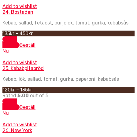
Add to wishlist
24. Bostaden
Kebab, sallad, fetaost, purjolök, tomat, gurka, kebabsås
135
kr
–
450
kr
Select
options
Beställ
Nu
Add to wishlist
25. Kebabpitabröd
Kebab, lök, sallad, tomat, gurka, peperoni, kebabsås
120
kr
–
135
kr
Rated
5.00
out of 5
Select
options
Beställ
Nu
Add to wishlist
26. New York