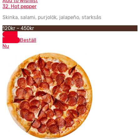
Add to wishlist
32. Hot pepper
Skinka, salami, purjolök, jalapeño, starksås
120
kr
–
450
kr
Select
options
Beställ
Nu