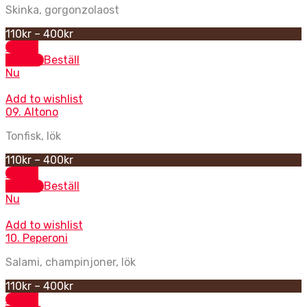
Skinka, gorgonzolaost
110
kr
–
400
kr
Select
options
Beställ
Nu
Add to wishlist
09. Altono
Tonfisk, lök
110
kr
–
400
kr
Select
options
Beställ
Nu
Add to wishlist
10. Peperoni
Salami, champinjoner, lök
110
kr
–
400
kr
Select