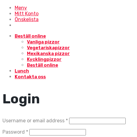
Meny
Mitt Konto
Önskelista
Beställ online
Vanliga pizzor
Vegetariskapizzor
Mexikanska pizzor
Kycklingpizzor
Beställ online
Lunch
Kontakta oss
Login
Username or email address
*
Password
*