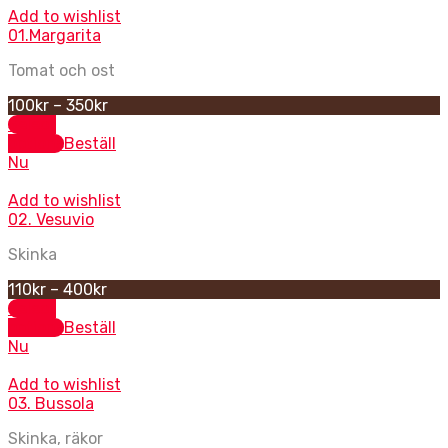
Add to wishlist
01.Margarita
Tomat och ost
100
kr
–
350
kr
Select
options
Beställ
Nu
Add to wishlist
02. Vesuvio
Skinka
110
kr
–
400
kr
Select
options
Beställ
Nu
Add to wishlist
03. Bussola
Skinka, räkor