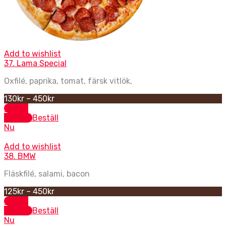
Add to wishlist
37. Lama Special
Oxfilé, paprika, tomat, färsk vitlök,
130
kr
–
450
kr
Select
options
Beställ
Nu
Add to wishlist
38. BMW
Fläskfilé, salami, bacon
125
kr
–
450
kr
Select
options
Beställ
Nu