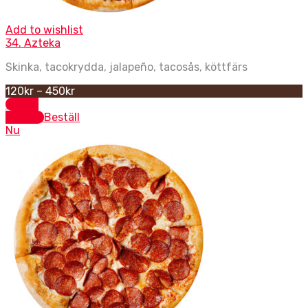
Add to wishlist
34. Azteka
Skinka, tacokrydda, jalapeño, tacosås, köttfärs
120
kr
–
450
kr
Select
options
Beställ
Nu