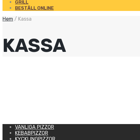
GRILL
BESTÄLL ONLINE
Hem
/
Kassa
KASSA
VANLIGA PIZZOR
KEBABPIZZOR
KYCKLINGPIZZOR