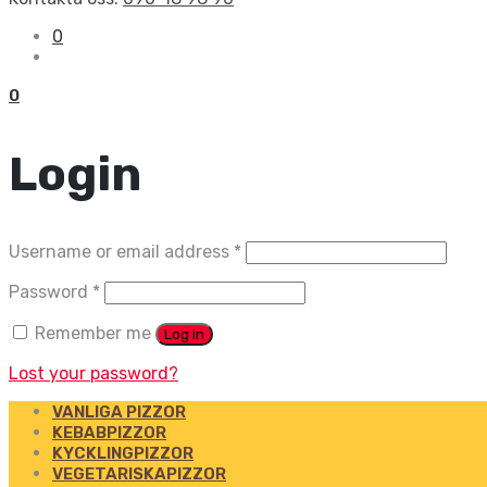
0
0
Login
Username or email address
*
Password
*
Remember me
Log in
Lost your password?
VANLIGA PIZZOR
KEBABPIZZOR
KYCKLINGPIZZOR
VEGETARISKAPIZZOR