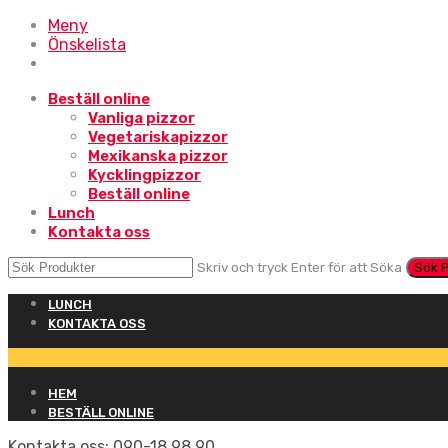
Meny
Önskelista
Beställ online
Vanliga pizzor
Vegetariskapizzor
Mexikanska pizzor
Kycklingpizzor
Beställ online
Lunch
Kontakta oss
Skriv och tryck Enter för att Söka
LUNCH
KONTAKTA OSS
HEM
BESTÄLL ONLINE
Kontakta oss:
090-18 98 90